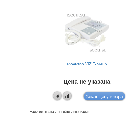
БКМ-440
Монитор VIZIT-М405
Цена не указана
овара
Узнать цену товара
Наличие товара уточняйте у специалиста