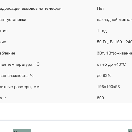
адресация вызовов на телефон
Нет
ант установки
накладной монта
нтия
1 год
ние
50 Гц, В: 160...24
ебление
3Вт, 1Вт(оживани
чая температура, °C
от +5 до +40°С
чая влажность, %
до 93%
ритные размеры, мм
196х190х53
, г
800