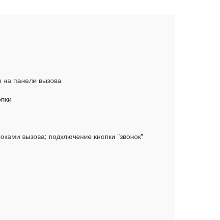
ы на панели вызова
опки
локами вызова; подключение кнопки "звонок"