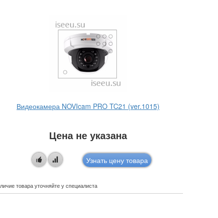
Видеокамера NOVIcam PRO TC21 (ver.1015)
Цена не указана
Узнать цену товара
личие товара уточняйте у специалиста
Наличие това