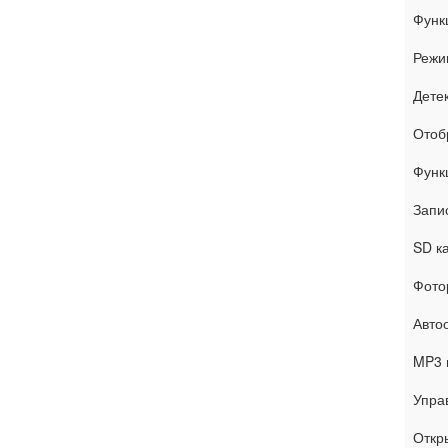
Функ
Режи
Дете
Отоб
Функ
Запи
SD к
Фото
Авто
MP3 
Упра
Откр