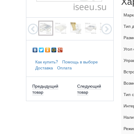
Ха
Марк
Тип 
Разм
Угол 
Упра
Как купить?
Помощь в выборе
Доставка
Оплата
Встр
Возм
Предыдущий
Следующий
товар
товар
Тип 
Инте
Нали
Режи