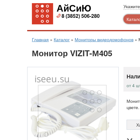
АйСиЮ
Укажите
8 (3852) 506-280
Катал
Главная
»
Каталог
»
Мониторы видеодомофонов
»
Монитор VIZIT-М405
Нали
от 4 ш
Монит
цвете.
Х