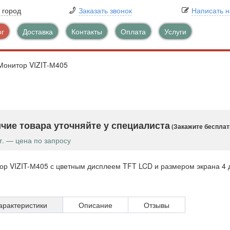
 город
Заказать звонок
Написать 
ог
Доставка
Контакты
Оплата
Услуги
Монитор VIZIT-М405
чие товара уточняйте у специалиста
(Закажите бесплат
т. — цена по запросу
ор VIZIT-М405 с цветным дисплеем TFT LCD и размером экрана 4 д
арактеристики
Описание
Отзывы