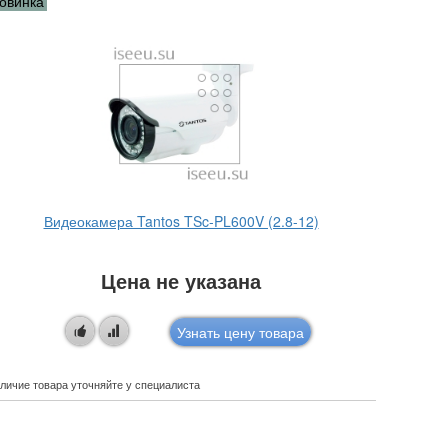
овинка
Новинка
Видеокамера Tantos TSc-PL600V (2.8-12)
Ви
Цена не указана
Узнать цену товара
личие товара уточняйте у специалиста
Наличие това