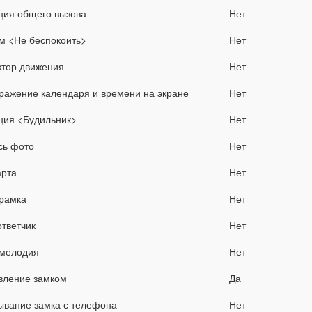
ция общего вызова
Нет
м <Не беспокоить>
Нет
ктор движения
Нет
ражение календаря и времени на экране
Нет
ция <Будильник>
Нет
сь фото
Нет
арта
Нет
рамка
Нет
ответчик
Нет
мелодия
Нет
вление замком
Да
ывание замка с телефона
Нет