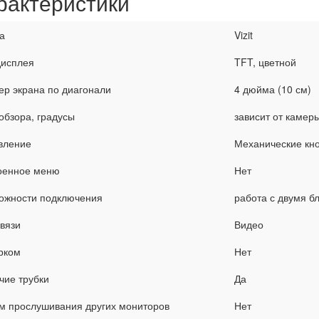
рактеристики
а
Vizit
дисплея
TFT, цветной
ер экрана по диагонали
4 дюйма (10 см)
обзора, градусы
зависит от камер
вление
Механические кн
оенное меню
Нет
ожности подключения
работа с двумя б
связи
Видео
рком
Нет
чие трубки
Да
м прослушивания других мониторов
Нет