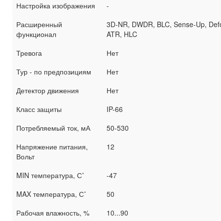
Настройка изображения
-
Расширенный
3D-NR, DWDR, BLC, Sense-Up, Def
функционал
ATR, HLC
Тревога
Нет
Тур - по предпозициям
Нет
Детектор движения
Нет
Класс защиты
IP-66
Потребляемый ток, мА
50-530
Напряжение питания,
12
Вольт
MIN температура, С˚
-47
MAX температура, С˚
50
Рабочая влажность, %
10...90