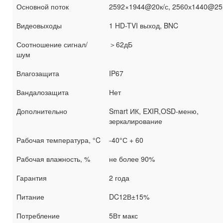
Основной поток
2592×1944@20к/с, 2560х1440@25
Видеовыходы
1 HD-TVI выход, BNC
Соотношение сигнал/
＞62дБ
шум
Влагозащита
IP67
Вандалозащита
Нет
Дополнительно
Smart ИК, EXIR,OSD-меню,
зеркалирование
Рабочая температура, °C
-40°С + 60
Рабочая влажность, %
не более 90%
Гарантия
2 года
Питание
DC12В±15%
Потребление
5Вт макс