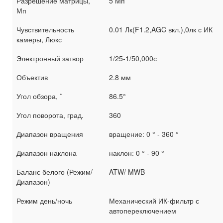
Разрешение матрицы,
5 Mп
Мп
Чувствительность
0.01 Лк(F1.2,AGC вкл.),0лк с ИК
камеры, Люкс
Электронный затвор
1/25-1/50,000с
Объектив
2.8 мм
Угол обзора, ˚
86.5°
Угол поворота, град.
360
Диапазон вращения
вращение: 0 ° - 360 °
Диапазон наклона
наклон: 0 ° - 90 °
Баланс белого (Режим/
ATW/ MWB
Диапазон)
Режим день/ночь
Механический ИК-фильтр с
автопереключением