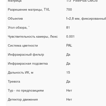
Матрица
1/3" PixelPlus CMOS
Разрешение матрицы, TVL
700
Объектив
f=2,8 мм, фиксированны
Угол обзора, ˚
81
Чувствительность камеры, Люкс
0.001
Система цветности
PAL
Инфракрасный фильтр
Да
Инфракрасная подсветка
Да
Дальность ИК, м
15
Тревога
Да
Тур - по предпозициям
Нет
Детектор движения
Нет