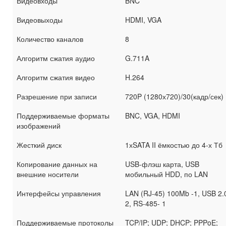
Видеовходы
BNC
Видеовыходы
HDMI, VGA
Количество каналов
8
Алгоритм сжатия аудио
G.711A
Алгоритм сжатия видео
H.264
Разрешение при записи
720P (1280х720)/30(кадр/сек)
Поддерживаемые форматы
BNC, VGA, HDMI
изображений
Жесткий диск
1хSATA II ёмкостью до 4-х Тб
Копирование данных на
USB-флэш карта, USB
внешние носители
мобильный HDD, по LAN
Интерфейсы управления
LAN (RJ-45) 100Mb -1, USB 2.
2, RS-485- 1
Поддерживаемые протоколы
TCP/IP; UDP; DHCP; PPPoE;