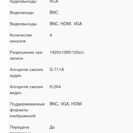
Аудиовыходы
RCA
Видеовходы
BNC
Видеовыходы
BNC, HDMI, VGA
Количество
4
каналов
Разрешение при
1920x1080/120к/с
записи
Алгоритм сжатия
G.711A
аудио
Алгоритм сжатия
H.264
видео
Поддерживаемые
BNC, VGA, HDMI
форматы
изображений
Передача
Да
тревожных