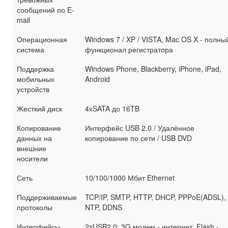
сообщений по E-
mail
Операционная
Windows 7 / XP / VISTA, Mac OS X - полны
система
функционал регистратора
Поддержка
Windows Phone, Blackberry, iPhone, iPad,
мобильных
Android
устройств
Жесткий диск
4хSATA до 16TB
Копирование
Интерфейс USB 2.0 / Удалённое
данных на
копирование по сети / USB DVD
внешние
носители
Сеть
10/100/1000 Мбит Ethernet
Поддерживаемые
TCP/IP, SMTP, HTTP, DHCP, PPPoE(ADSL),
протоколы
NTP, DDNS
Интерфейсы
2xUSB2.0: 3G модем - интернет, Flash -