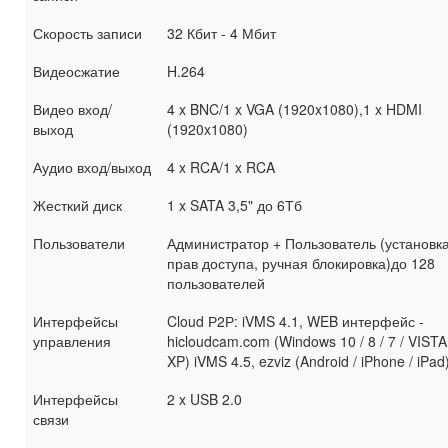
Скорость записи
32 Кбит - 4 Мбит
Видеосжатие
H.264
Видео вход/
4 x BNC/1 x VGA (1920x1080),1 x HDMI
выход
(1920x1080)
Аудио вход/выход
4 x RCA/1 x RCA
Жесткий диск
1 x SATA 3,5" до 6Тб
Пользователи
Администратор + Пользователь (установк
прав доступа, ручная блокировка)до 128
пользователей
Интерфейсы
Cloud Р2Р: iVMS 4.1, WEB интерфейс -
управления
hicloudcam.com (Windows 10 / 8 / 7 / VISTA
XP) iVMS 4.5, ezviz (Android / iPhone / iPad
Интерфейсы
2 x USB 2.0
связи