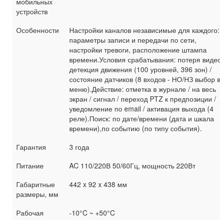
мобильных
устройств
Особенности
Настройки каналов независимые для каждого:
параметры записи и передачи по сети,
настройки тревоги, расположение штампа
времени.Условия срабатывания: потеря видео
детекция движения (100 уровней, 396 зон) /
состояние датчиков (8 входов - НО/НЗ выбор 
меню).Действие: отметка в журнале / на весь
экран / сигнал / переход PTZ к предпозиции /
уведомление по email / активация выхода (4
реле).Поиск: по дате/времени (дата и шкала
времени),по событию (по типу события).
Гарантия
3 года
Питание
AC 110/220В 50/60Гц, мощность 220Вт
Габаритные
442 x 92 x 438 мм
размеры, мм
Рабочая
-10°C ~ +50°C