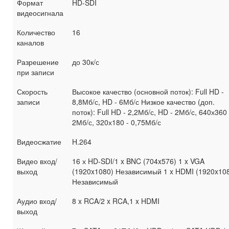
Формат
HD-SDI
видеосигнала
Количество
16
каналов
Разрешение
до 30к/с
при записи
Скорость
Высокое качество (основной поток): Full HD -
записи
8,8Мб/с, HD - 6Мб/с Низкое качество (доп.
поток): Full HD - 2,2Мб/с, HD - 2Мб/с, 640х360 
2Мб/с, 320х180 - 0,75Мб/с
Видеосжатие
H.264
Видео вход/
16 х HD-SDI/1 x BNC (704x576) 1 x VGA
выход
(1920x1080) Независимый 1 x HDMI (1920x10
Независимый
Аудио вход/
8 x RCA/2 x RCA,1 x HDMI
выход