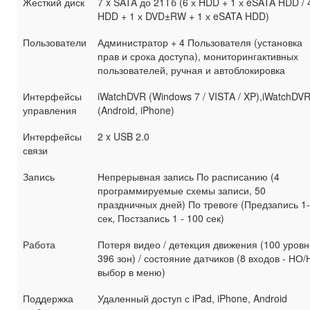
Жесткий диск
7 x SATA до 21Тб (6 х HDD + 1 х eSATA HDD / 
HDD + 1 х DVD±RW + 1 х eSATA HDD)
Пользователи
Администратор + 4 Пользователя (установка
прав и срока доступа), мониторингактивных
пользователей, ручная и автоблокировка
Интерфейсы
iWatchDVR (Windows 7 / VISTA / XP),iWatchDVR 
управления
(Android, iPhone)
Интерфейсы
2 x USB 2.0
связи
Запись
Непрерывная запись По расписанию (4
программируемые схемы записи, 50
праздничных дней) По тревоге (Предзапись 1
сек, Постзапись 1 - 100 сек)
Работа
Потеря видео / детекция движения (100 уровн
396 зон) / состояние датчиков (8 входов - НО/
выбор в меню)
Поддержка
Удаленный доступ с iPad, iPhone, Android