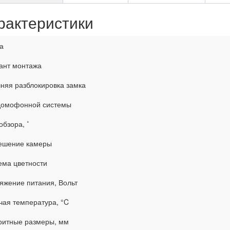
рактеристики
а
ант монтажа
няя разблокировка замка
домофонной системы
обзора, ˚
ешение камеры
ема цветности
яжение питания, Вольт
чая температура, °C
ритные размеры, мм