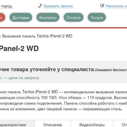
 город
Заказать звонок
Написать 
ог
Доставка
Контакты
Оплата
Услуги
»
Вызывная панель Tantos iPanel-2 WD
Panel-2 WD
чие товара уточняйте у специалиста
(Закажите бесплат
т. — цена по запросу
ная панель Tantos iPanel-2 WD — антивандальная вызывная панел
шающая способность 700 ТВЛ. Угол обзора — 110 градусов. Высоко
ехпроводная схема подключения. Панель способна работать с на
нена из алюминия, цвет лицевой панели — нержавеющая сталь.
арактеристики
Описание
Видеообзоры
От