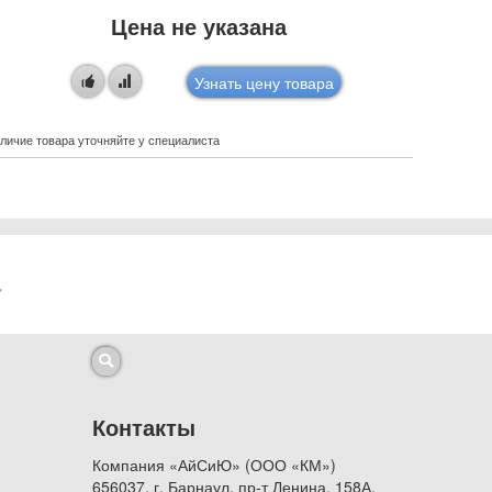
Цена не указана
Узнать цену товара
личие товара уточняйте у специалиста
Наличие това
Контакты
Компания «АйСиЮ» (ООО «КМ»)
656037, г. Барнаул, пр-т Ленина, 158А,