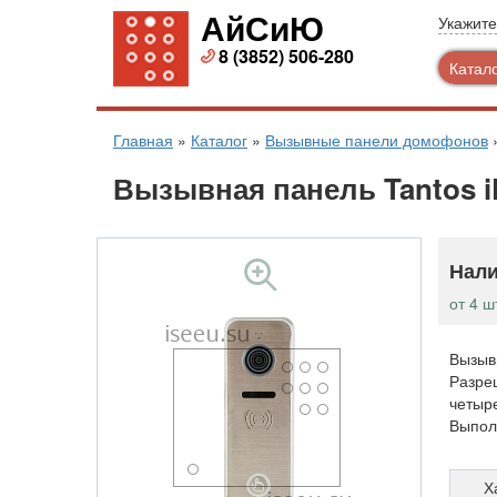
АйСиЮ
Укажите
8 (3852) 506-280
Катал
Главная
»
Каталог
»
Вызывные панели домофонов
Вызывная панель Tantos i
Нали
от 4 ш
Вызыв
Разре
четыр
Выпол
Х