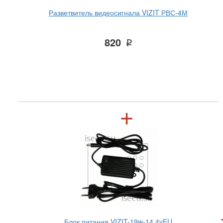
Разветвитель видеосигнала VIZIT РВС-4М
820
q
Блок питания VIZIT-19w-14.4vEU