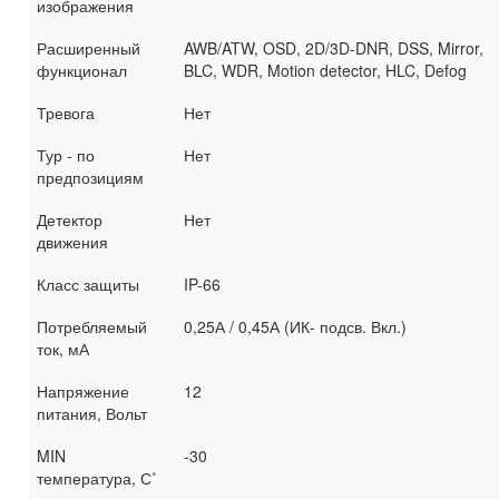
изображения
Расширенный
AWB/ATW, OSD, 2D/3D-DNR, DSS, Mirror,
функционал
BLC, WDR, Motion detector, HLC, Defog
Тревога
Нет
Тур - по
Нет
предпозициям
Детектор
Нет
движения
Класс защиты
IP-66
Потребляемый
0,25А / 0,45А (ИК- подсв. Вкл.)
ток, мА
Напряжение
12
питания, Вольт
MIN
-30
температура, С˚