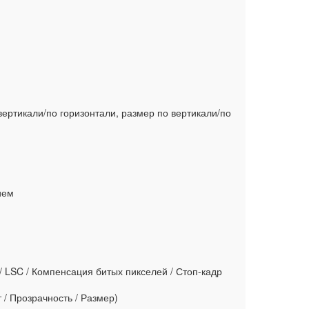
вертикали/по горизонтали, размер по вертикали/по
ием
в / LSC / Компенсация битых пикселей / Стоп-кадр
 / Прозрачность / Размер)