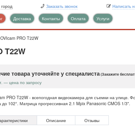
 город
Заказать звонок
Написать 
ог
Доставка
Контакты
Оплата
Услуги
NOVIcam PRO T22W
O T22W
чие товара уточняйте у специалиста
(Закажите бесплат
т. — цена по запросу
am PRO T22W - всепогодная видеокамера для съемки на улице. Фо
 до 102°. Матрица прогрессивная 2.1 Mpix Panasonic CMOS 1/3".
арактеристики
Описание
Отзывы