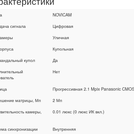
рактеристики
а
NOVICAM
дача сигнала
Цифровая
камеры
Уличная
корпуса
Купольная
вандальный купол
Да
лнительный
Нет
еватель
ица
Прогрессивная 2.1 Mpix Panasonic CMOS
ешение матрицы, Мп
2 Мп
твительность камеры,
0.01 люкс (0 люкс ИК вкл.)
ема синхронизации
Внутренняя