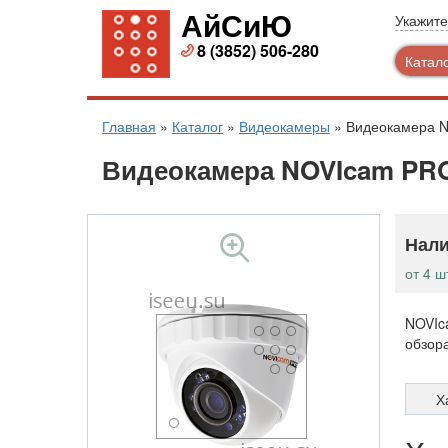
АйСиЮ
Укажите
8 (3852) 506-280
Катал
Главная
»
Каталог
»
Видеокамеры
»
Видеокамера 
Видеокамера NOVIcam PR
Нали
от 4 ш
NOVIc
обзора
Х