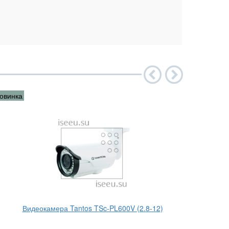
овинка
Новинка
Видеокамера Tantos TSc-PL600V (2.8-12)
Ви