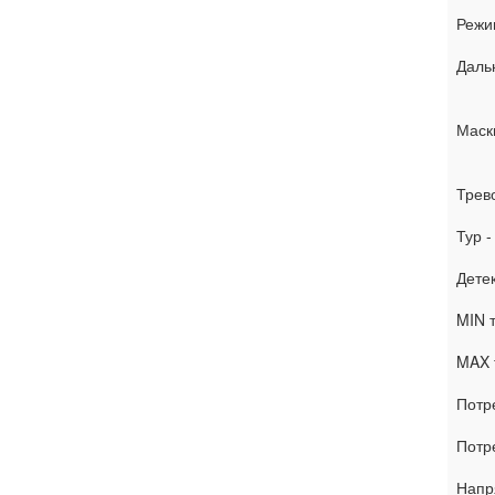
Режи
Даль
Маск
Трев
Тур 
Дете
MIN 
MAX 
Потр
Потр
Напр