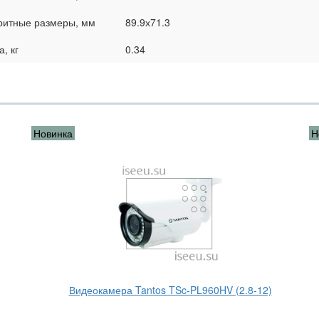
ритные размеры, мм
89.9х71.3
, кг
0.34
Новинка
Н
Видеокамера Tantos TSc-PL960HV (2.8-12)