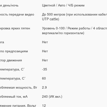
м день/ночь
Цветной / Авто / Ч/Б режим
ность передачи видео
До 500 метров (при использовании кабе
UTP cat5e)
ировка ярких пятен
Уровень 0-100 / Режим работы / 4 облас
вертикали/по горизонтали)
ога
Нет
- по предпозициям
Нет
ктор движения
Нет
температура, С˚
-35
температура, С˚
60
ебляемая мощность, Вт
2.9
ебляемый ток, мА
240 (ИК вкл.)
яжение питания, Вольт
12