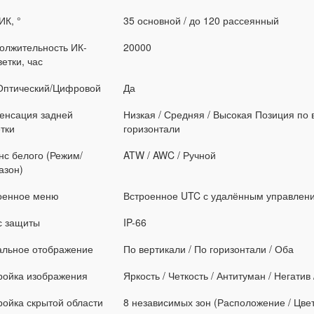
ИК, °
35 основной / до 120 рассеянный
олжительность ИК-
20000
етки, час
Оптический/Цифровой
Да
енсация задней
Низкая / Средняя / Высокая Позиция по 
тки
горизонтали
нс белого (Режим/
ATW / AWC / Ручной
азон)
оенное меню
Встроенное UTC с удалённым управлен
с защиты
IP-66
альное отображение
По вертикали / По горизонтали / Оба
ройка изображения
Яркость / Четкость / Антитуман / Негати
ройка скрытой области
8 независимых зон (Расположение / Цвет