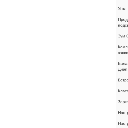
Угол 
Прод
подсв
Зум 
Комп
засве
Бала
Диап
Встр
Клас
Зерк
Наст
Наст