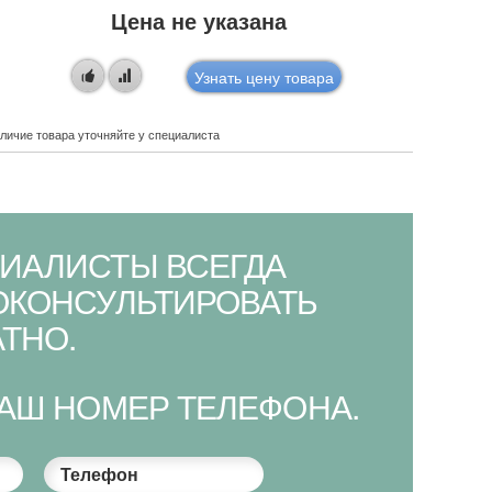
Цена не указана
Узнать цену товара
личие товара уточняйте у специалиста
Наличие това
ИАЛИСТЫ ВСЕГДА
ОКОНСУЛЬТИРОВАТЬ
ТНО.
ВАШ НОМЕР ТЕЛЕФОНА.
Телефон