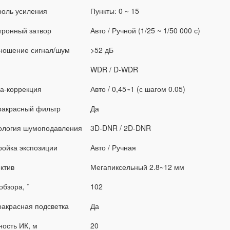
роль усиления
Пункты: 0 ~ 15
тронный затвор
Авто / Ручной (1/25 ~ 1/50 000 с)
ношение сигнал/шум
>52 дБ
WDR / D-WDR
а-коррекция
Авто / 0,45~1 (с шагом 0.05)
акрасный фильтр
Да
ология шумоподавления
3D-DNR / 2D-DNR
ройка экспозиции
Авто / Ручная
ктив
Мегапиксельный 2.8~12 мм
обзора, ˚
102
акрасная подсветка
Да
ность ИК, м
20