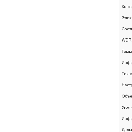
Конт
Элек
Соот
WDR
Гамм
Инфр
Техн
Наст
Объе
Угол 
Инфр
Даль